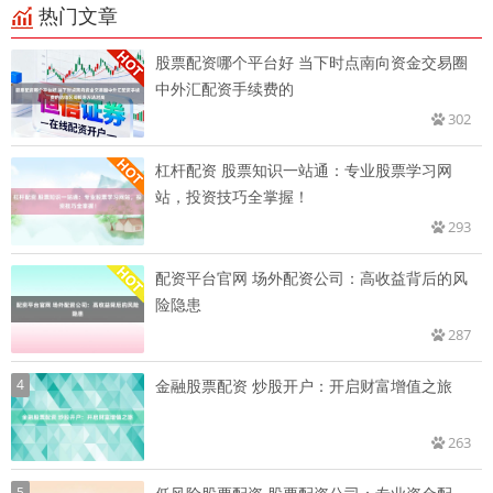
热门文章
股票配资哪个平台好 当下时点南向资金交易圈
中外汇配资手续费的
302
杠杆配资 股票知识一站通：专业股票学习网
站，投资技巧全掌握！
293
配资平台官网 场外配资公司：高收益背后的风
险隐患
287
4
金融股票配资 炒股开户：开启财富增值之旅
263
5