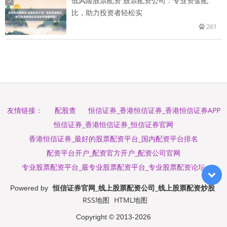
低风险股票配资 股票配资公司：专业资金配
比，助力投资者轻松实
261
配股查
恒信证券_香港恒信证券_香港恒信证券APP
友情链接：
恒信证券_香港恒信证券_恒信证券官网
香港恒信证券_最好的股票配资平台_国内配资平台排名
配资平台开户_配资官方开户_配资公司官网
专业股票配资平台_最专业股票配资平台_专业股票配资论坛
恒信证券官网_线上股票配资公司_线上股票配资炒股
Powered by
RSS地图
HTML地图
Copyright
© 2013-2026