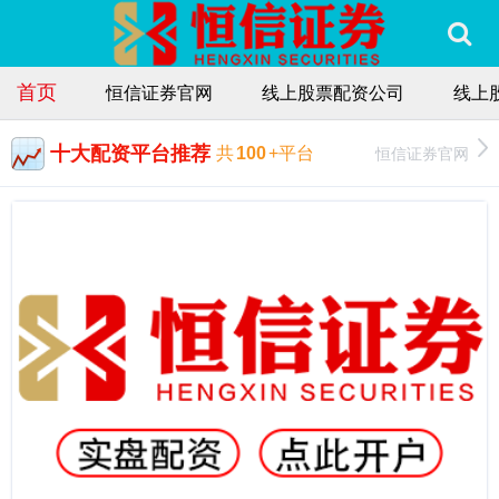
首页
恒信证券官网
线上股票配资公司
线上
十大配资平台推荐
恒信证券官网
共
100
+平台