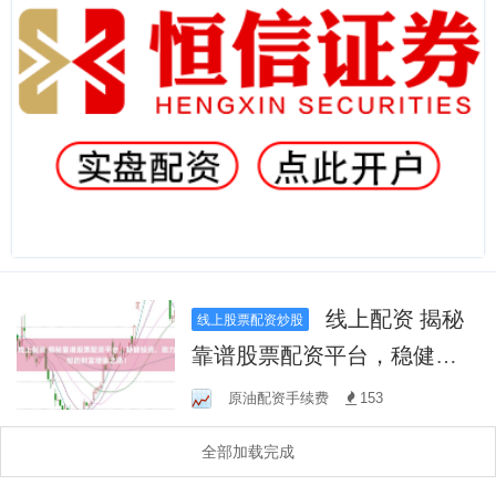
线上配资 揭秘
线上股票配资炒股
靠谱股票配资平台，稳健投
资，助力您的财富增值之
原油配资手续费
153
路！
全部加载完成