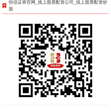
恒信证券官网_线上股票配资公司_线上股票配资炒
股