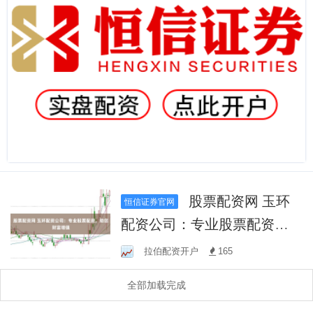
股票配资网 玉环
恒信证券官网
配资公司：专业股票配资，
助您财富增值
拉伯配资开户
165
全部加载完成