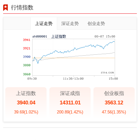
行情指数
上证走势
深证走势
创业走势
上证指数
深证成指
创业板指
3940.04
14311.01
3563.12
39.69
(1.02%)
200.89
(1.42%)
47.56
(1.35%)