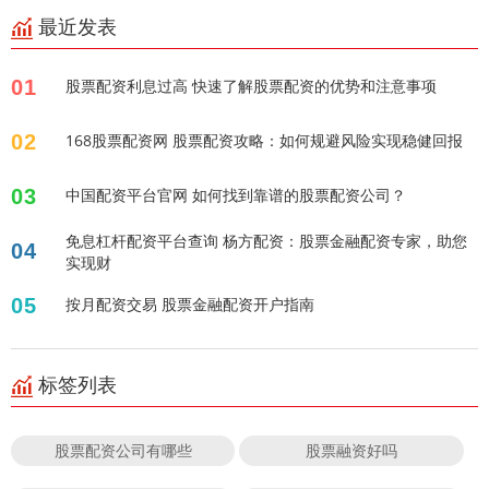
最近发表
01
股票配资利息过高 快速了解股票配资的优势和注意事项
02
168股票配资网 股票配资攻略：如何规避风险实现稳健回报
03
中国配资平台官网 如何找到靠谱的股票配资公司？
免息杠杆配资平台查询 杨方配资：股票金融配资专家，助您
04
实现财
05
按月配资交易 股票金融配资开户指南
标签列表
股票配资公司有哪些
股票融资好吗