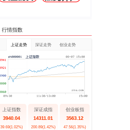
行情指数
上证走势
深证走势
创业走势
上证指数
深证成指
创业板指
3940.04
14311.01
3563.12
39.69
(1.02%)
200.89
(1.42%)
47.56
(1.35%)