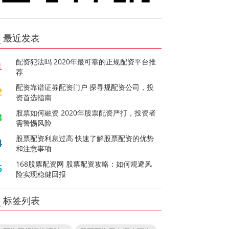
最近发表
配资犯法吗 2020年最可靠的正规配资平台推
1
荐
配资靠谱证券配资门户 探寻规配资公司，投
2
资首选指南
股票如何融资 2020年股票配资严打，投资者
3
需警惕风险
股票配资利息过高 快速了解股票配资的优势
4
和注意事项
168股票配资网 股票配资攻略：如何规避风
5
险实现稳健回报
标签列表