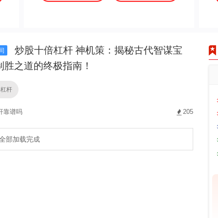
炒股十倍杠杆 神机策：揭秘古代智谋宝
司
制胜之道的终极指南！
倍杠杆
杆靠谱吗
205
全部加载完成