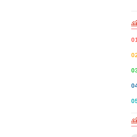
0
0
0
0
0