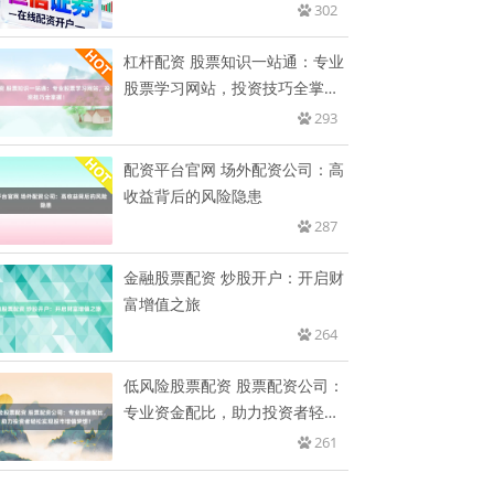
的
302
杠杆配资 股票知识一站通：专业
股票学习网站，投资技巧全掌
握！
293
配资平台官网 场外配资公司：高
收益背后的风险隐患
287
金融股票配资 炒股开户：开启财
富增值之旅
264
低风险股票配资 股票配资公司：
专业资金配比，助力投资者轻松
实
261