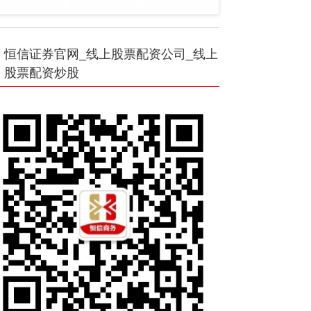
恒信证券官网_线上股票配资公司_线上
股票配资炒股