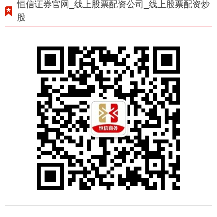
恒信证券官网_线上股票配资公司_线上股票配资炒
股