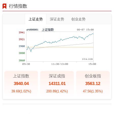
行情指数
上证走势
深证走势
创业走势
上证指数
深证成指
创业板指
3940.04
14311.01
3563.12
39.69
(1.02%)
200.89
(1.42%)
47.56
(1.35%)