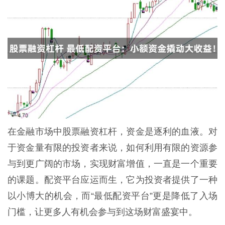
在金融市场中股票融资杠杆，资金是逐利的血液。对
于资金量有限的投资者来说，如何利用有限的资源参
与到更广阔的市场，实现财富增值，一直是一个重要
的课题。配资平台应运而生，它为投资者提供了一种
以小博大的机会，而“最低配资平台”更是降低了入场
门槛，让更多人有机会参与到这场财富盛宴中。