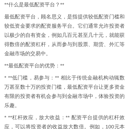
**什么是最低配资平台？**
最低配资平台，顾名思义，是指提供较低配资门槛和
较低资金要求的配资服务平台。它们通常允许投资者
以极少的自有资金，例如几百元甚至几十元，就能获
得数倍的配资杠杆，从而参与到股票、期货、外汇等
金融市场的交易中。
**最低配资平台的优势：**
* **低门槛，易参与：** 相比于传统金融机构动辄数
万甚至数十万的投资门槛，最低配资平台让更多资金
有限的投资者有机会参与到金融市场中，体验投资的
乐趣。
* **杠杆效应，放大收益：** 配资平台提供的杠杆效
应，可以将投资者的收益放大数倍。例如，100元本