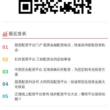
最近发表
期货配资平台门户 股票金融配资电话，快速咨询获取投资机
01
会
02
杠杆股票平台 工程配资合同必知事项
中国安全配资平台 京海策略杠杆配资，为您定制专业投资方
03
案
股票配资判决书 大同同花配资平台：快速帮您实现资金最大
04
化收益
正规线上配资平台查询 场外配资平台大全：哪些平台值得信
05
赖？